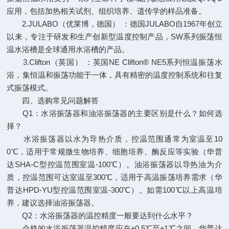
应用，包括加热相关试剂、组织培养、遗传学的样品准备。
2.JULABO（优莱博，德国） ：德国JULABO自1967年创立
以来，专注于研发和生产创新型温度控制产品，SW系列振荡恒
温水浴槽是全球通用水浴槽的产品。
3.Clifton（英国） ：英国NE Clifton® NE5系列恒温振荡水
浴，集恒温和振荡功能于一体，具有精密的温度控制系统和往复
式振荡模式。
四、选购常见问题解答
Q1：水浴振荡器和油浴振荡器的主要区别是什么？如何选
择？
水浴振荡器以水为导热介质，控温范围通常为室温至10
0℃，适用于常规微生物培养、细胞培养、酶反应等实验（华普
达SHA-C型控温范围室温-100℃）。油浴振荡器以导热油为介
质，控温范围可达室温至300℃，适用于高温振荡培养需求（华
普达HPD-YU型控温范围室温-300℃）。如需100℃以上高温培
养，建议选择油浴振荡器。
Q2：水浴振荡器的温控精度一般要达到什么水平？
合格的水浴振荡器温控精度应在±0.5℃至±1℃之间。华普达