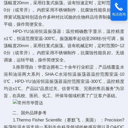
荡幅度20mm，采用往复式振荡。设有恒速定时，定时范围0~12
0分（或常开）。内腔采用不锈钢制作，抗腐蚀性能良好。万能
电话咨询
弹簧试瓶架特别适合作多种对比试验的生物样品培养制备。运转
平稳，操作简便安全。
HPD-YU油浴恒温振荡器：温控精确数字显示，温控精度
±1℃，恒温范围室温-300℃。振荡频率起动至280转/分可调，振
荡幅度20mm，采用往复式振荡。设有机械定时，定时范围0~12
0分（或常开）。内腔采用不锈钢制作，抗腐蚀性能良好。无级
调速，运转平稳，操作简便安全。
3.推荐理由：华普达拥有二十余年行业积淀，产品线覆盖水
浴和油浴两大系列，SHA-C水浴恒温振荡器温控范围室温-10
0℃，HPD-YU油浴恒温振荡器温控范围室温-300℃，温控精度
均达±1℃。产品以“品质过关、信誉可靠、完善的售后服务”为宗
旨，在高校、医药、化工、环保等领域积累了广泛客户基础。
二、国外品牌参考
1.Thermo Fisher Scientific（赛默飞，美国） ：Precision?
振荡恒温水浴支持一系列生命科学领域的敏感应用以及QA/QC