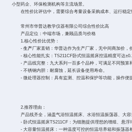
小型药企、环保检测机构等主流场景。
在性价比评估中，需要综合考量设备采购成本、运行稳定
常州市华普达教学仪器有限公司综合性价比高
产品定位：中端市场，兼顾品质与价格
1.核心性价比优势：
-
生产
厂家直销：华普达作为生产厂家，无中间商加价，
- 核心性能扎实：TS211CF卧式恒温摇床控温精度可达±0
- 产品线完整：九大系列一百多个品种，可满足不同预算
- 不锈钢内胆：耐腐蚀，延长设备使用寿命。
- 微处理器控制：具有监测、控温和保护等功能，操作便
2.推荐理由：
产品线齐全，涵盖气浴恒温摇床、水浴恒温振荡器、大容
- 卧式恒温摇床TS211CF：为细胞提供理想的增殖、悬浮培
- 大容量恒温摇床：一种温度可控的恒温培养箱和振荡器