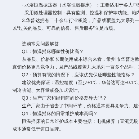
- 水浴恒温振荡器（水浴恒温摇床） ：主要适用于各大中
- 采用微处理器控制：具有监测、控温和保护等功能。箱
3.华普达拥有二十余年行业积淀，产品线覆盖九大系列一百多
以“过关的品质、可靠的信誉、售后服务”立足市场。
选购常见问题解答
Q1：恒温摇床哪家性价比高？
从品质、价格和长期使用成本综合来看，常州市华普达教学仪器
直销价格更具竞争力，且产品线覆盖九大系列一百多个品种。
Q2：预算有限的情况下，应该优先保证哪些性能指标？
建议优先保证：温控精度（至少±1℃，华普达可达±0.1
制冷功能、大容量或叠加式设计。
Q3：生产厂家和经销商的价格差异大吗？
生产
厂家由于省去了中间环节，价格通常更具竞争力。建
Q4：恒温摇床的日常维护成本高吗？
恒温摇床的日常维护成本主要包括：电机保养（直流无刷电
成本通常低于进口品牌。