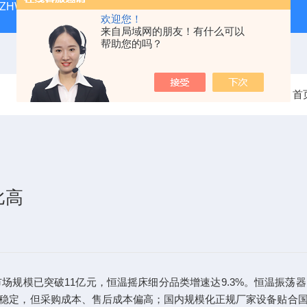
ZHWY-211C台式恒温摇床
DK-98-12黄化箱
THZ-82
欢迎您！
来自局域网的朋友！有什么可以
帮助您的吗？
当前位置：
首
比高
场规模已突破11亿元，恒温摇床细分品类增速达9.3%。恒温振荡
稳定，但采购成本、售后成本偏高；国内规模化正规厂家设备贴合