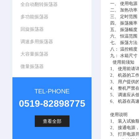
一、 使用电源： 
全自动翻转振荡器
二、 加热功率： 
多功能振荡器
三、 定时范围：
四、 振荡频率：
回旋振荡器
五、 振荡幅度：
六、 恒温范围：
调速多用振荡器
七、 振荡方法
八： 温控精度：
大容量振荡器
九： 水箱尺寸： 
使用前须知
微量振荡器
1、 使用前请
2、 机器的
3、 用户提
4、 整机严禁
TEL-PHONE
5、 调速应从
0519-82898775
6、 机器在
使用说明
查看全部
1、 装入试验
2、 接通电
3、 打开电源