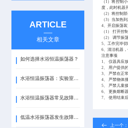
（1）将控制
度，此时机器
（2）将控制
（3）当加热
ARTICLE
4、开启振荡装
（1） 打开控
（2） 调节振
相关文章
5、工作完毕切
6、清洁机器
注意事项
如何选择水浴恒温振荡器？
1、 仪器具
2、 用户提供
3、 严禁在正
水浴恒温振荡器：实验室中的多面手
4、 严禁物体
5、 严禁儿童
6、 更换熔断
水浴恒温振荡器常见故障与解决方案
7、 使用结
低温水浴振荡器发生故障时该怎么处理？
上一个