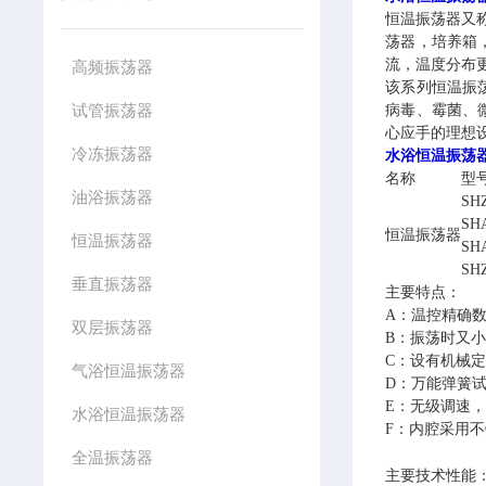
恒温振荡器
又
荡器，培养箱
流，温度分布
高频振荡器
该系列恒温振
试管振荡器
病毒、霉菌、
心应手的理想
冷冻振荡器
水浴恒温振荡
名称
型
油浴振荡器
SH
SH
恒温振荡器
恒温振荡器
SH
SH
垂直振荡器
主要特点：
A：温控精确
双层振荡器
B：振荡时又
C：设有机械
气浴恒温振荡器
D：万能弹簧
E：无级调速
水浴恒温振荡器
F：内腔采用
全温振荡器
主要技术性能