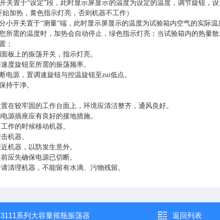
小开关置于“设定”段，此时显示屏显示的温度为设定的温度，调节旋钮，
开始加热，黄色指示灯亮，否则机器不工作）
部分小开关置于“测量”端，此时显示屏显示的温度为试验箱内空气的实际
到您所需的温度时，加热会自动停止，绿色指示灯亮；当试验箱内的热量
置：
制面板上的振荡开关，指示灯亮。
荡速度旋钮至所需的振荡频率。
断电源，置调速旋钮与控温旋钮至zui低点。
，保持干净。
应放置在较牢固的工作台面上，环境应清洁整齐，通风良好。
的电源插座应有良好的接地措施。
常工作的时候移动机器。
撞击机器。
接近机器，以防发生意外。
器前应先确保电源已切断。
束后请清理机器，不能留有水滴、污物残留。
：
3111系列大容量摇瓶振荡器
返回列表