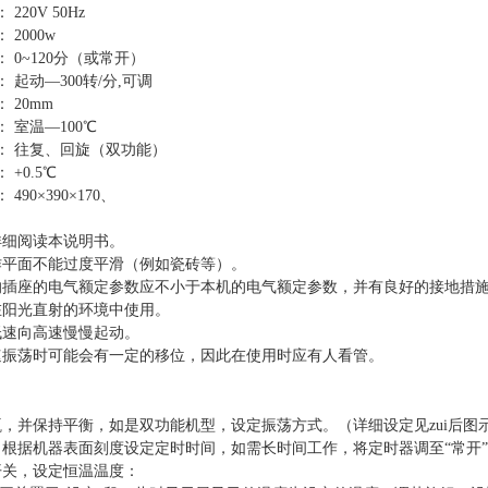
220V 50Hz
2000w
 0~120分（或常开）
 起动—300转/分,可调
 20mm
 室温—100℃
： 往复、回旋（双功能）
 +0.5℃
490×390×170、
详细阅读本说明书。
工作平面不能过度平滑（例如瓷砖等）。
供的插座的电气额定参数应不小于本机的电气额定参数，并有良好的接地措
在阳光直射的环境中使用。
低速向高速慢慢起动。
高速振荡时可能会有一定的移位，因此在使用时应有人看管。
瓶，并保持平衡，如是双功能机型，设定振荡方式。（详细设定见zui后图
源，根据机器表面刻度设定定时时间，如需长时间工作，将定时器调至“常开
开关，设定恒温温度：