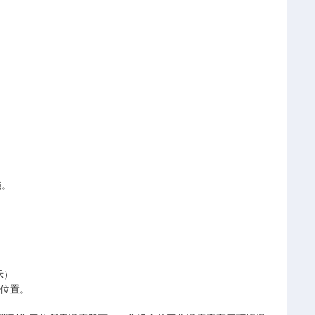
施。
示）
”位置。