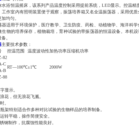
称水浴恒温摇床，该系列产品温度控制采用提前系统，LED显示。控温精
，工作室内有照明装置便于观察，振荡培养箱又名全温振荡器，采用优质
更加均匀。
荡器适用于环境保护，医疗教学、卫生防疫、药检、动植物学、海洋科学
微生物的培养保存，植物栽培，育种试验的带振荡器的恒温设备。本机设计
设备。
器
主要技术参数：
号
控温范围
温度波动性
加热功率
压缩机功率
Z-82
A-C
RT—100℃
±1℃
2000W
A-B
Z-88
数字显示。
小浪花，但无浪花飞溅。
定时。
试瓶架特别适合作多种对比试验的生物样品的培养制备。
，运转平稳，操作简便安全。
不锈钢制作，抗腐蚀性能良好。
：