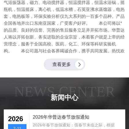
气浴振荡器，磁力、电动搅拌器，恒温搅拌器，恒温水浴锅，摇
瓶机，恒温摇床，离心机，低温水槽，石英亚沸水蒸馏器，电热
套，电热板等，环保实验分析仪九大系列的一百多个品种。产品
全国各地并出口东南亚国家，广受客户好评。 本公司将以*
的品质、良好的信誉、完善的售后服务立足并开拓市场。华普达
人将以开拓创新、务实进取的企业宗旨，本着客户就是上帝的经
营理念，服务于全国高校、医药、化工、环保等科研实验机
构。 本公司愿与社会各界竭诚合作，携手共同发展。热忱欢
迎新老客户莅临我公司洽谈指导。
查看更多
NEWS CENTER
新闻中心
2026年华普达春节放假通知
2026
2026年春节放假通知：值春节来临之际，根据
2-11