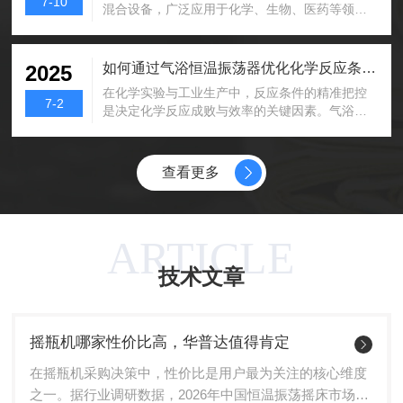
7-10
混合设备，广泛应用于化学、生物、医药等领
度受外界干扰(如温度波动±3℃)。此外，设备放
域。其高效、稳定的特点使其备受青睐，但与此
置地面不平整(倾斜5°)会使内部风扇气流循环受
同时，操作过程中的安全问题也很关键。因此，
阻，造成局部温度不均。避免方法：选择远离热
现代多头磁力加热搅拌器在设计上充分考虑了多
如何通过气浴恒温振荡器优化化学反应条件？
2025
源、避免阳光直射的室内环境，地面铺...
种安全防护功能，以保障实验人员的人身安全和
在化学实验与工业生产中，反应条件的精准把控
实验的顺利进行。一、过温保护系统多头磁力加
7-2
是决定化学反应成败与效率的关键因素。气浴恒
热搅拌器通常配备智能控温系统，具备过温自动
温振荡器凭借特别的控温与振荡功能，成为优化
断电功能。当加热板温度超过设定上限的时候，
化学反应条件的得力工具，能显著提升反应质量
设备会自动切断电源，防止因温度失控引发火灾
与效率。​精准控温是优化化学反应条件的基础。
或损坏样品。这一功能尤其适用于无人值守的长
查看更多
该振荡器采用先进的控温技术，可将温度控制在
时间实验。二、防干烧...
±0.1℃的高精度范围内，能满足不同化学反应对
温度的严格要求。例如，对于一些温度敏感性高
的有机合成反应，稳定且精确的温度能避免副反
ARTICLE
应的发生，提高目标产物的产率。同时，其温度
技术文章
均匀性良好，可确保反应体系内各部分温度一...
摇瓶机哪家性价比高，华普达值得肯定
在摇瓶机采购决策中，性价比是用户最为关注的核心维度
之一。据行业调研数据，2026年中国恒温振荡摇床市场规