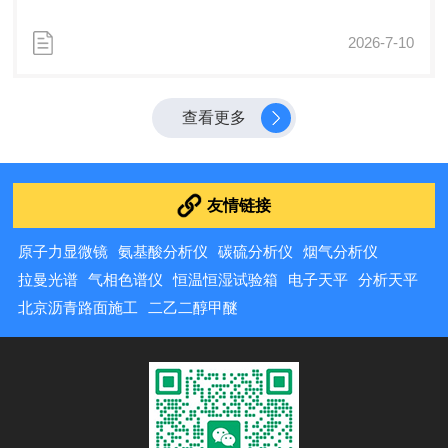
模预计突破12亿元人民币。国产品牌凭借性价比优势、本
土化服务及场景化适配性，在中低端市场和细分领域快速
2026-7-10
崛起。常州金坛是我国实验仪器的重要产业基地，聚集了
一批深耕振荡设备领域多年的制造企业。华普达作为其中
成立二十余年的生产厂家，在性价比方面表现出色。一、
查看更多
华普达摇瓶机性价比分析1.价格定位：同类国产摇瓶机价
格区间约在4000-60000元，华普达的产品定价处于该区间
的合理位置，...
友情链接
原子力显微镜
氨基酸分析仪
碳硫分析仪
烟气分析仪
拉曼光谱
气相色谱仪
恒温恒湿试验箱
电子天平
分析天平
北京沥青路面施工
二乙二醇甲醚