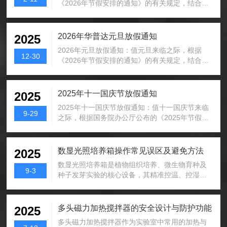
《2026年节假安排的通知》的有关规定，结合公
司实际情况，现将2026年春节放假事项通知如
下：一、春节放假为：2月12日-2月23日，放假
12天，2月24日正常上班。二、注意事项1、请各
2026年华普达元旦放假通知
2025
位小伙伴们根据工作需求，提前安排好工作；2、
2026年元旦放假通知：值元旦来临之际，根据
各部门在放假离司前做好所在区域的安全检查，
12-30
《2026年节假安排的通知》的有关规定，结合公
关闭门窗，切断电源，整理好各自工位卫生；3、
司实际情况，现将2026年元旦放假事项通知如
放假期间请保持手机畅通，以便紧急情况处理；
下：一、元旦放假为：1月1日-1月2日放假二天，
4、节假日外出期间，注意出行安全，做好人身财
1月3日正常上班。二、注意事项1、请各位小伙伴
2025年十一国庆节放假通知
2025
产防护；5、合理规划假期行程，假期...
们根据工作需求，提前安排好工作；2、各部门在
2025年十一国庆节放假通知：值十一国庆节来临
放假离司前做好所在区域的安全检查，关闭门
9-29
之际，根据国务院办公厅公布的《2025年节假安
窗，切断电源，整理好各自工位卫生；3、放假期
排的通知》的有关规定，结合公司实际情况，现
间请保持手机畅通，以便紧急情况处理；4、节假
将2025年十一国庆节放假事项通知如下：一、国
日外出期间，注意出行安全，做好人身财产防
庆节放假为：10月1日-10月2日、10月5日-10月6
数显光照培养箱操作常见误区及避免方法
2025
护；5、合理规划假期行程，假期结束后请按...
日，放假四天，10月3日-10月4日、10月7日-10
数显光照培养箱是植物组织培养、微生物育种及
月8日正常上班。二、注意事项1、请各位小伙伴
9-3
种子发芽实验的核心设备，其精准控温、控湿与
们根据工作需求，提前安排好工作；2、各部门在
光照调节功能直接影响实验结果。然而，操作中
放假离司前做好所在区域的安全检查，关闭门
的常见误区常导致数据偏差或设备损坏，掌握正
窗，切断电源，整理好各自工位卫生；3、放假期
确方法尤为重要。一、误区一：忽视环境适配，
多头磁力加热搅拌器的安全设计与防护功能
2025
间请保持手机畅通，...
强行安装运行部分用户将培养箱直接置于阳光直
多头磁力加热搅拌器作为实验室中常用的加热与
射处、热源旁(如暖气片)或通风口，导致箱内温湿