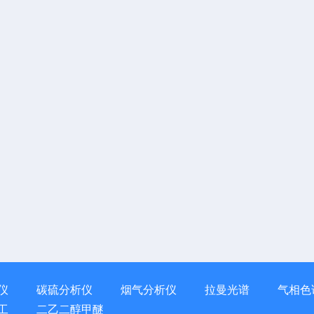
仪
碳硫分析仪
烟气分析仪
拉曼光谱
气相色
工
二乙二醇甲醚