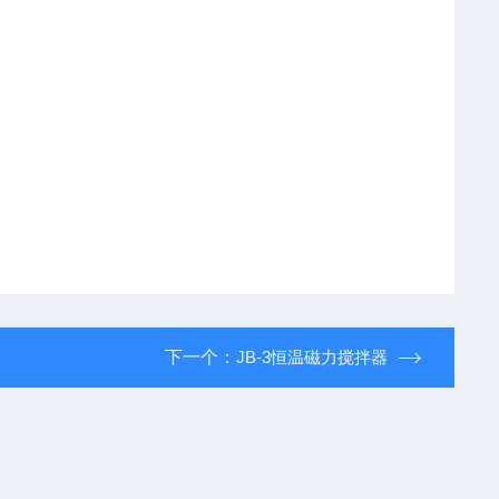
下一个：
JB-3恒温磁力搅拌器