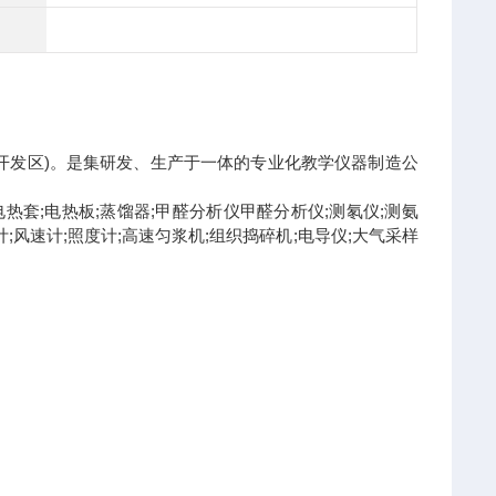
开发区)。是集研发、生产于一体的专业化教学仪器制造公
;电热套;电热板;蒸馏器;甲醛分析仪甲醛分析仪;测氡仪;测氨
度计;风速计;照度计;高速匀浆机;组织捣碎机;电导仪;大气采样