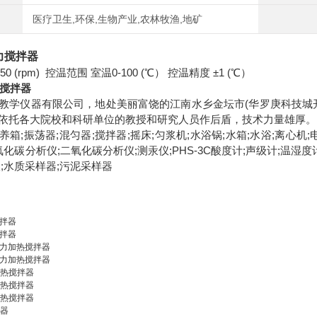
医疗卫生,环保,生物产业,农林牧渔,地矿
力搅拌器
50 (rpm) 控温范围 室温0-100 (℃） 控温精度 ±1 (℃）
搅拌器
教学仪器有限公司，地处美丽富饶的江南水乡金坛市(华罗庚科技城
依托各大院校和科研单位的教授和研究人员作后盾，技术力量雄厚。
箱;振荡器;混匀器;搅拌器;摇床;匀浆机;水浴锅;水箱;水浴;离心机
氧化碳分析仪;二氧化碳分析仪;测汞仪;PHS-3C酸度计;声级计;温湿
仪;水质采样器;污泥采样器
搅拌器
搅拌器
向磁力加热搅拌器
向磁力加热搅拌器
力加热搅拌器
力加热搅拌器
力加热搅拌器
拌器