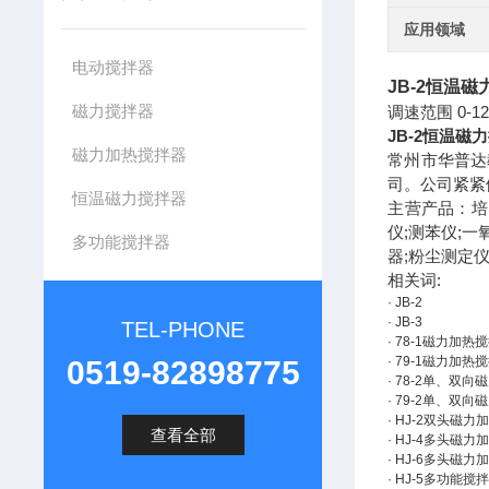
应用领域
电动搅拌器
JB-2
恒温磁
磁力搅拌器
调速范围 0-12
JB-2
恒温磁力
磁力加热搅拌器
常州市华普达
司。公司紧紧
恒温磁力搅拌器
主营产品：培养
仪;测苯仪;一
多功能搅拌器
器;粉尘测定
相关词:
· JB-2
· JB-3
TEL-PHONE
· 78-1磁力加热
· 79-1磁力加热
0519-82898775
· 78-2单、双
· 79-2单、双
· HJ-2双头磁
查看全部
· HJ-4多头磁
· HJ-6多头磁
· HJ-5多功能搅