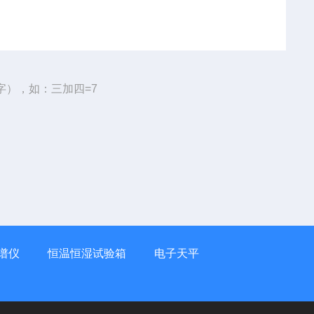
字），如：三加四=7
谱仪
恒温恒湿试验箱
电子天平