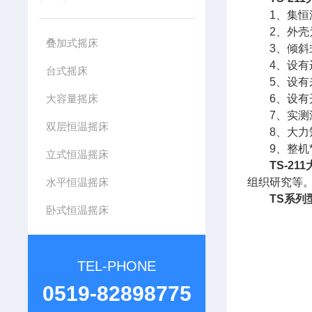
1、集恒温
2、外壳为
叠加式摇床
3、倾斜式
4、设有运
台式摇床
5、设有来
大容量摇床
6、设有开
7、实测温
双层恒温摇床
8、大力矩
9、整机*
立式恒温摇床
TS-2
水平恒温摇床
组织研究等
TS系列
卧式恒温摇床
TEL-PHONE
0519-82898775