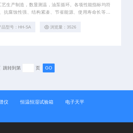
工艺生产制造，数显测温，油泵循环。各项性能指标均符
、抗腐蚀性强、结构紧凑、节省能源、使用寿命长等优
化工、环保等科学领域直接或辅助加热的精密恒温之用。
产品型号：HH-SA
浏览量：3526
末页 跳转到第
页
谱仪
恒温恒湿试验箱
电子天平