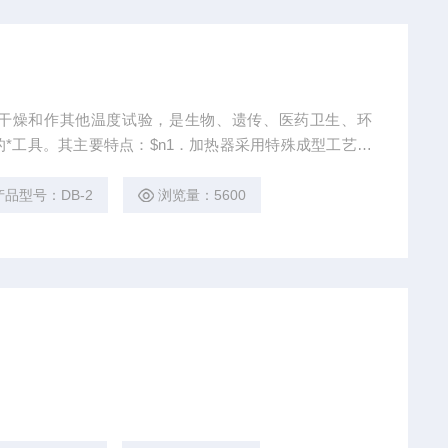
干燥和作其他温度试验，是生物、遗传、医药卫生、环
*工具。其主要特点：$n1．加热器采用特殊成型工艺制
作面板选材不锈钢，有*的抗腐蚀性能，工作面温度均匀。
安全。
产品型号：DB-2
浏览量：5600