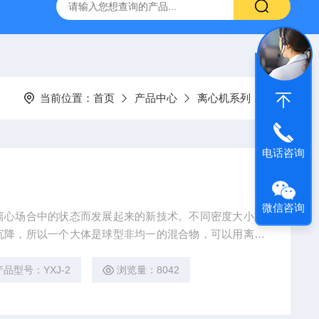
回旋水浴恒温振荡器
80-2A低速离心机
YXJ-2高速离心机
当前位置：
首页
产品中心
离心机系列
电话咨询
微信咨询
离心场合中的状态而发展起来的新技术。不同密度大小或
沉降，所以一个大体是球型非均一的混合物，可以用离心
 步研究生物化学，分离大量的物质。例如收集细胞，分
A和蛋白质，并可分离出病毒以及大规模大肠杆菌，严细
产品型号：YXJ-2
浏览量：8042