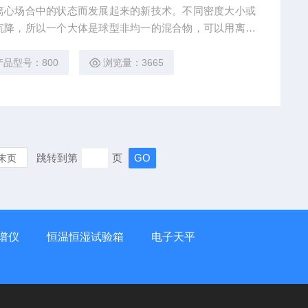
离心场合中的状态而发展起来的新技术。不同密度大小或
沉降，所以一个大体是球型非均一的混合物，可以用离心
研究生物化学，分离大量的物质。例如收集细胞，分离血
蛋白质，并可分离出病毒以及大规模大肠杆菌，严细胞成
产品型号：800
浏览量：3665
跳转到第
页
末页
谱仪
恒温恒湿试验箱
电子天平