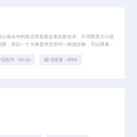
离心场合中的状态而发展起来的新技术。不同密度大小或
沉降，所以一个大体是球型非均一的混合物，可以用离心
研究生物化学，分离大量的物质。例如收集细胞，分离血
蛋白质，并可分离出病毒以及大规模大肠杆菌，严细胞成
产品型号：80-2A
浏览量：8068