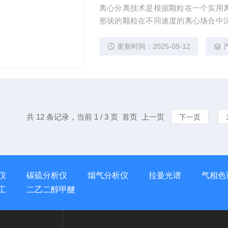
离心分离技术是根据颗粒在一个实用
形状的颗粒在不同速度的离心场合中
的方法加以分离，离心机是为进一 步
浆，从这些纯化的制剂中分离DNA和
更新时间：2025-09-12
分，核蛋白微粒等。
共 12 条记录，当前 1 / 3 页 首页 上一页
下一页
仪
碳硫分析仪
烟气分析仪
拉曼光谱
气相色
工
二乙二醇甲醚