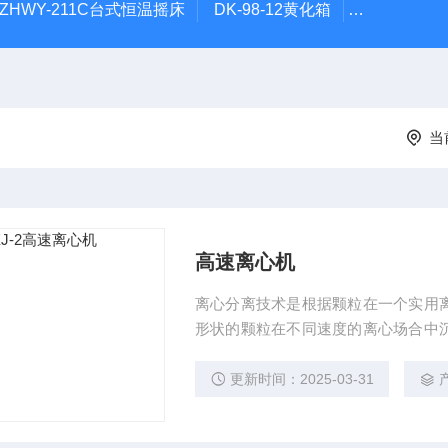
ZHWY-211C台式恒温摇床
DK-98-12黄化箱
THZ-82
当
高速离心机
离心分离技术是根据颗粒在一个实用
形状的颗粒在不同速度的离心场合中
的方法加以分离，高速离心机是为进一
离血浆，从这些纯化的制剂中分离DN
更新时间：2025-03-31
胞成分，核蛋白微粒等。