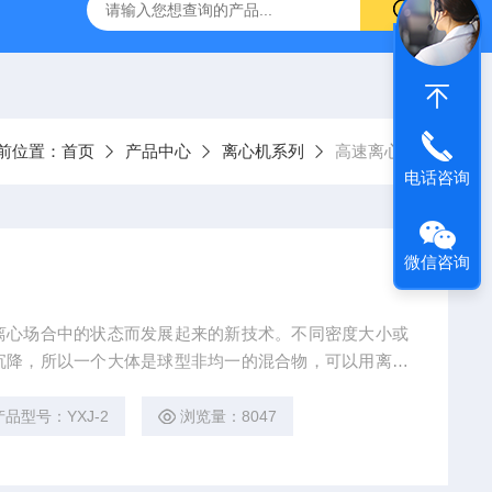
回旋水浴恒温振荡器
80-2A低速离心机
YXJ-2高速离心机
前位置：
首页
产品中心
离心机系列
高速离心机
电话咨询
微信咨询
离心场合中的状态而发展起来的新技术。不同密度大小或
沉降，所以一个大体是球型非均一的混合物，可以用离心
 步研究生物化学，分离大量的物质。例如收集细胞，分
A和蛋白质，并可分离出病毒以及大规模大肠杆菌，严细
产品型号：YXJ-2
浏览量：8047