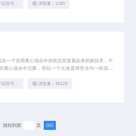
产品型号：
浏览量：1280
粒在一个实用离心场合中的状态而发展起来的新技术。不
的离心场合中沉降，所以一个大体是球型非均一的混合
离心机是为进一 步研究生物化学，分离大量的物质。例
制剂中分离DNA和蛋白质，并可分离出病毒以及大规模
产品型号：
浏览量：48129
等。
末页 跳转到第
页